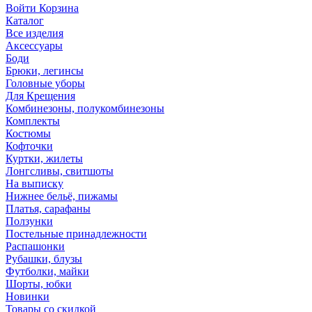
Войти
Корзина
Каталог
Все изделия
Аксесcуары
Боди
Брюки, легинсы
Головные уборы
Для Крещения
Комбинезоны, полукомбинезоны
Комплекты
Костюмы
Кофточки
Куртки, жилеты
Лонгсливы, свитшоты
На выписку
Нижнее бельё, пижамы
Платья, сарафаны
Ползунки
Постельные принадлежности
Распашонки
Рубашки, блузы
Футболки, майки
Шорты, юбки
Новинки
Товары со скидкой