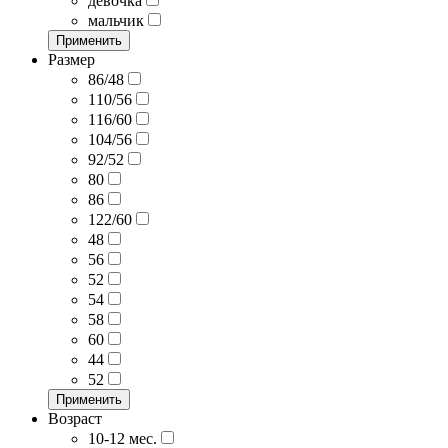
девочка
мальчик
Применить
Размер
86/48
110/56
116/60
104/56
92/52
80
86
122/60
48
56
52
54
58
60
44
52
Применить
Возраст
10-12 мес.