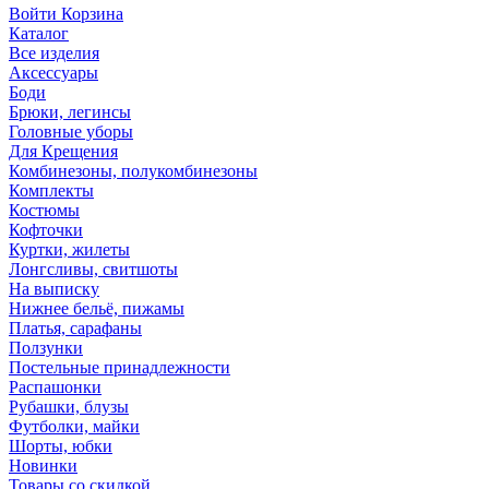
Войти
Корзина
Каталог
Все изделия
Аксесcуары
Боди
Брюки, легинсы
Головные уборы
Для Крещения
Комбинезоны, полукомбинезоны
Комплекты
Костюмы
Кофточки
Куртки, жилеты
Лонгсливы, свитшоты
На выписку
Нижнее бельё, пижамы
Платья, сарафаны
Ползунки
Постельные принадлежности
Распашонки
Рубашки, блузы
Футболки, майки
Шорты, юбки
Новинки
Товары со скидкой