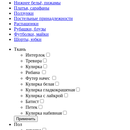
Нижнее бельё, пижамы
Платья, сарафаны
Ползунки
Постельные принадлежности
Распашонки
Рубашки, блузы
Футболки, майки
Шорты, юбки
Ткань
Интерлок
Тревира
Кулирка
Рибана
Футер начес
Кулирка белая
Кулирка гладкокрашеная
Кулирка с лайкрой
Батист
Петек
Кулирка набивная
Применить
Пол