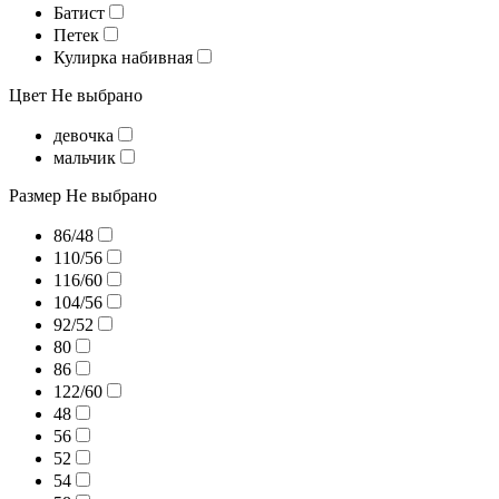
Батист
Петек
Кулирка набивная
Цвет
Не выбрано
девочка
мальчик
Размер
Не выбрано
86/48
110/56
116/60
104/56
92/52
80
86
122/60
48
56
52
54