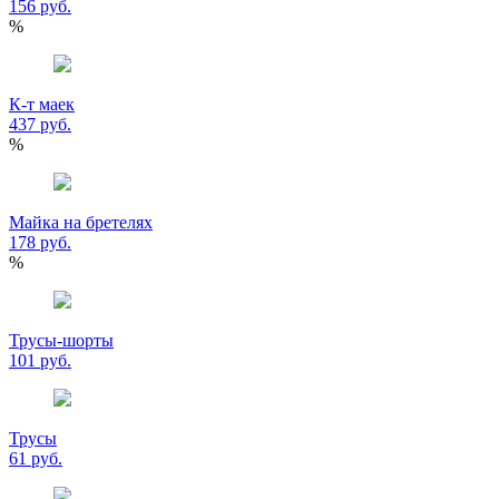
156 руб.
%
К-т маек
437 руб.
%
Майка на бретелях
178 руб.
%
Трусы-шорты
101 руб.
Трусы
61 руб.