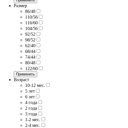
Применить
Размер
86/48
110/56
116/60
104/56
92/52
98/52
62/40
68/44
74/44
80/48
122/60
Применить
Возраст
10-12 мес.
5 лет
6 лет
4 года
2 года
3 года
1-2 мес.
2-4 мес.