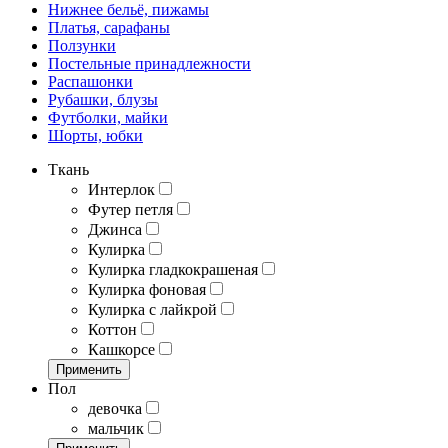
Нижнее бельё, пижамы
Платья, сарафаны
Ползунки
Постельные принадлежности
Распашонки
Рубашки, блузы
Футболки, майки
Шорты, юбки
Ткань
Интерлок
Футер петля
Джинса
Кулирка
Кулирка гладкокрашеная
Кулирка фоновая
Кулирка с лайкрой
Коттон
Кашкорсе
Применить
Пол
девочка
мальчик