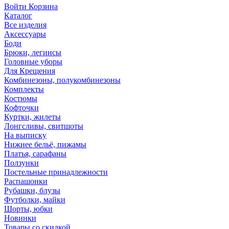
Войти
Корзина
Каталог
Все изделия
Аксесcуары
Боди
Брюки, легинсы
Головные уборы
Для Крещения
Комбинезоны, полукомбинезоны
Комплекты
Костюмы
Кофточки
Куртки, жилеты
Лонгсливы, свитшоты
На выписку
Нижнее бельё, пижамы
Платья, сарафаны
Ползунки
Постельные принадлежности
Распашонки
Рубашки, блузы
Футболки, майки
Шорты, юбки
Новинки
Товары со скидкой