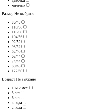
девочка
мальчик
Размер
Не выбрано
86/48
110/56
116/60
104/56
92/52
98/52
62/40
68/44
74/44
80/48
122/60
Возраст
Не выбрано
10-12 мес.
5 лет
6 лет
4 года
2 года