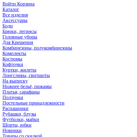
Войти
Корзина
Каталог
Все изделия
Аксесcуары
Боди
Брюки, легинсы
Головные уборы
Для Крещения
Комбинезоны, полукомбинезоны
Комплекты
Костюмы
Кофточки
Куртки, жилеты
Лонгсливы, свитшоты
На выписку
Нижнее бельё, пижамы
Платья, сарафаны
Ползунки
Постельные принадлежности
Распашонки
Рубашки, блузы
Футболки, майки
Шорты, юбки
Новинки
Товары со скидкой