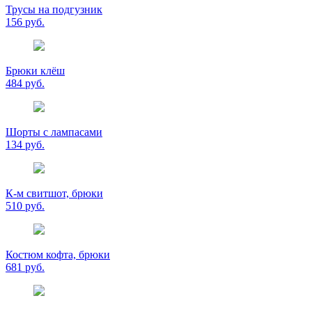
Трусы на подгузник
156 руб.
Брюки клёш
484 руб.
Шорты с лампасами
134 руб.
К-м свитшот, брюки
510 руб.
Костюм кофта, брюки
681 руб.