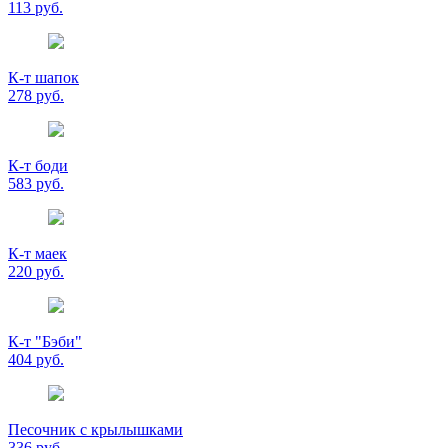
113 руб.
К-т шапок
278 руб.
К-т боди
583 руб.
К-т маек
220 руб.
К-т "Бэби"
404 руб.
Песочник с крылышками
336 руб.