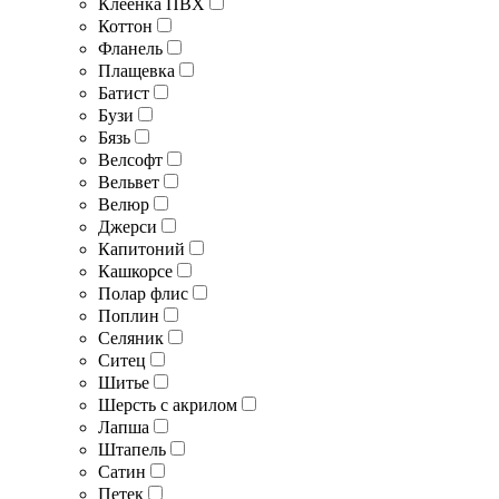
Клеенка ПВХ
Коттон
Фланель
Плащевка
Батист
Бузи
Бязь
Велсофт
Вельвет
Велюр
Джерси
Капитоний
Кашкорсе
Полар флис
Поплин
Селяник
Ситец
Шитье
Шерсть с акрилом
Лапша
Штапель
Сатин
Петек