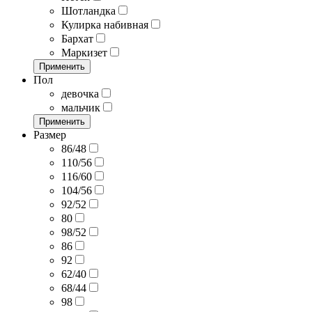
Шотландка
Кулирка набивная
Бархат
Маркизет
Применить
Пол
девочка
мальчик
Применить
Размер
86/48
110/56
116/60
104/56
92/52
80
98/52
86
92
62/40
68/44
98