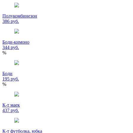
Полукомбинезон
386 руб.
Боди-кимоно
344 руб.
%
Боди
195 руб.
%
К-т маек
437 руб.
К-т футболка, юбка