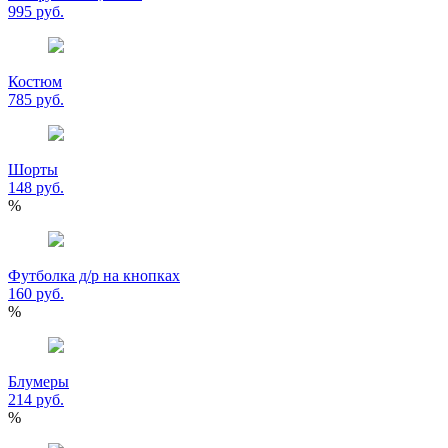
995 руб.
Костюм
785 руб.
Шорты
148 руб.
%
Футболка д/р на кнопках
160 руб.
%
Блумеры
214 руб.
%