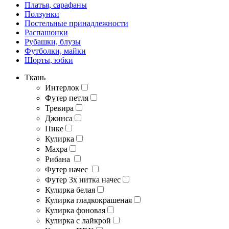
Платья, сарафаны
Ползунки
Постельные принадлежности
Распашонки
Рубашки, блузы
Футболки, майки
Шорты, юбки
Ткань
Интерлок
Футер петля
Тревира
Джинса
Пике
Кулирка
Махра
Рибана
Футер начес
Футер 3х нитка начес
Кулирка белая
Кулирка гладкокрашеная
Кулирка фоновая
Кулирка с лайкрой