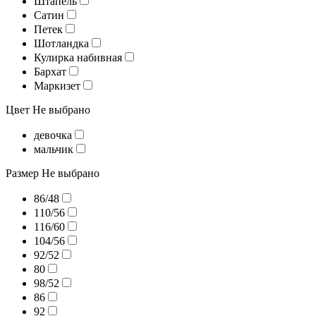
Штапель
Сатин
Петек
Шотландка
Кулирка набивная
Бархат
Маркизет
Цвет
Не выбрано
девочка
мальчик
Размер
Не выбрано
86/48
110/56
116/60
104/56
92/52
80
98/52
86
92