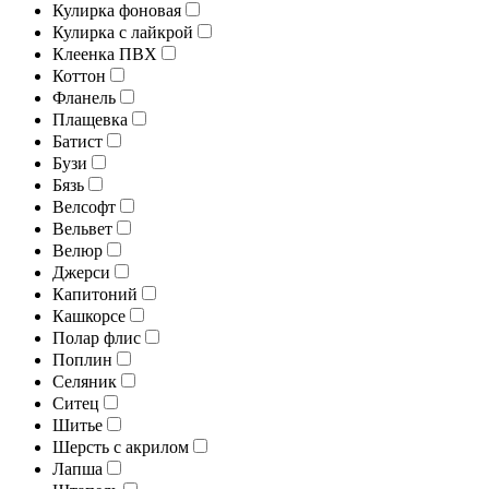
Кулирка фоновая
Кулирка с лайкрой
Клеенка ПВХ
Коттон
Фланель
Плащевка
Батист
Бузи
Бязь
Велсофт
Вельвет
Велюр
Джерси
Капитоний
Кашкорсе
Полар флис
Поплин
Селяник
Ситец
Шитье
Шерсть с акрилом
Лапша