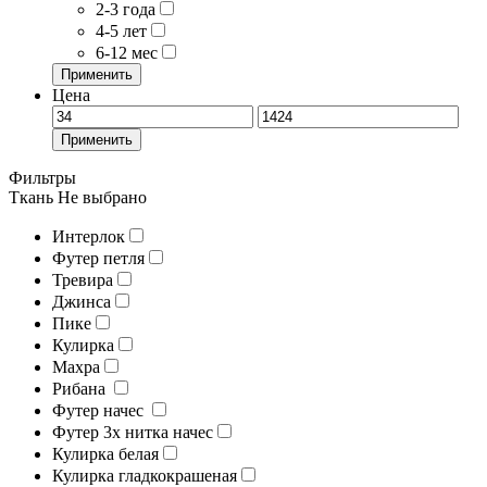
2-3 года
4-5 лет
6-12 мес
Применить
Цена
Применить
Фильтры
Ткань
Не выбрано
Интерлок
Футер петля
Тревира
Джинса
Пике
Кулирка
Махра
Рибана
Футер начес
Футер 3х нитка начес
Кулирка белая
Кулирка гладкокрашеная