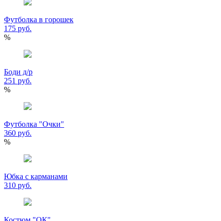
Футболка в горошек
175 руб.
%
Боди д/р
251 руб.
%
Футболка "Очки"
360 руб.
%
Юбка с карманами
310 руб.
Костюм "ОК"