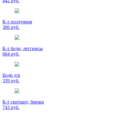
442 руб.
К-т ползунков
306 руб.
К-т боди, леггинсы
664 руб.
Боди д/р
339 руб.
К-т свитшот, брюки
743 руб.