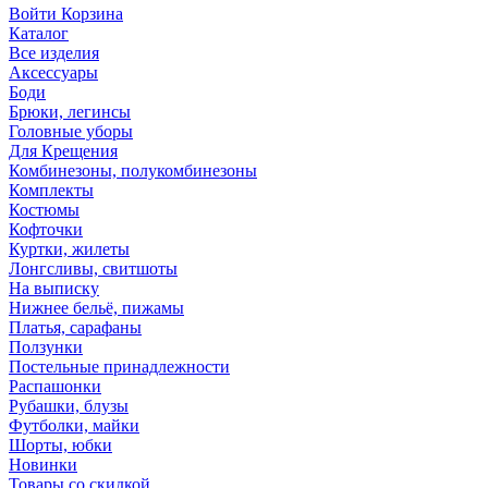
Войти
Корзина
Каталог
Все изделия
Аксесcуары
Боди
Брюки, легинсы
Головные уборы
Для Крещения
Комбинезоны, полукомбинезоны
Комплекты
Костюмы
Кофточки
Куртки, жилеты
Лонгсливы, свитшоты
На выписку
Нижнее бельё, пижамы
Платья, сарафаны
Ползунки
Постельные принадлежности
Распашонки
Рубашки, блузы
Футболки, майки
Шорты, юбки
Новинки
Товары со скидкой