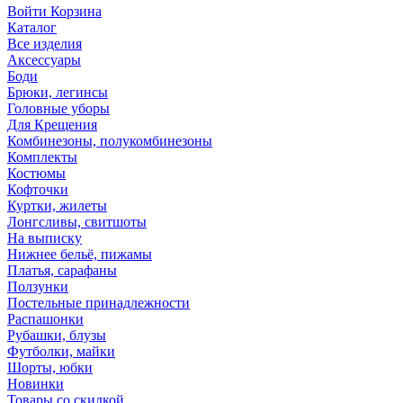
Войти
Корзина
Каталог
Все изделия
Аксесcуары
Боди
Брюки, легинсы
Головные уборы
Для Крещения
Комбинезоны, полукомбинезоны
Комплекты
Костюмы
Кофточки
Куртки, жилеты
Лонгсливы, свитшоты
На выписку
Нижнее бельё, пижамы
Платья, сарафаны
Ползунки
Постельные принадлежности
Распашонки
Рубашки, блузы
Футболки, майки
Шорты, юбки
Новинки
Товары со скидкой