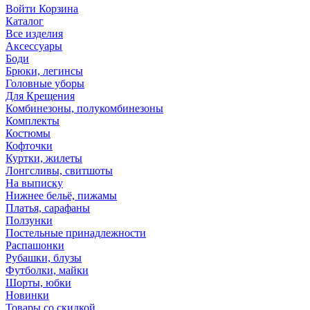
Войти
Корзина
Каталог
Все изделия
Аксесcуары
Боди
Брюки, легинсы
Головные уборы
Для Крещения
Комбинезоны, полукомбинезоны
Комплекты
Костюмы
Кофточки
Куртки, жилеты
Лонгсливы, свитшоты
На выписку
Нижнее бельё, пижамы
Платья, сарафаны
Ползунки
Постельные принадлежности
Распашонки
Рубашки, блузы
Футболки, майки
Шорты, юбки
Новинки
Товары со скидкой