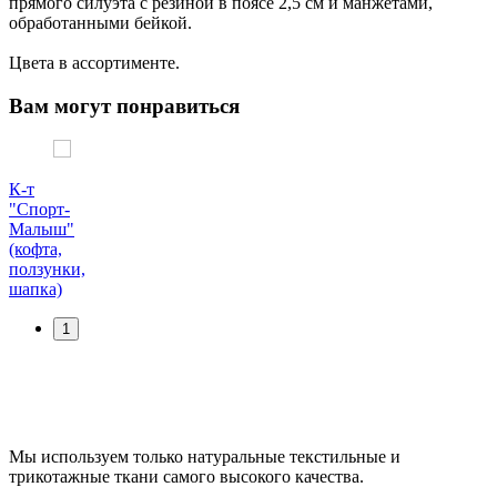
прямого силуэта с резиной в поясе 2,5 см и манжетами,
обработанными бейкой.
Цвета в ассортименте.
Вам могут понравиться
К-т
"Спорт-
Малыш"
(кофта,
ползунки,
шапка)
1
Мы используем только натуральные текстильные и
трикотажные ткани самого высокого качества.