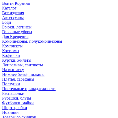
Войти
Корзина
Каталог
Все изделия
Аксесcуары
Боди
Брюки, легинсы
Головные уборы
Для Крещения
Комбинезоны, полукомбинезоны
Комплекты
Костюмы
Кофточки
Куртки, жилеты
Лонгсливы, свитшоты
На выписку
Нижнее бельё, пижамы
Платья, сарафаны
Ползунки
Постельные принадлежности
Распашонки
Рубашки, блузы
Футболки, майки
Шорты, юбки
Новинки
Товары со скидкой