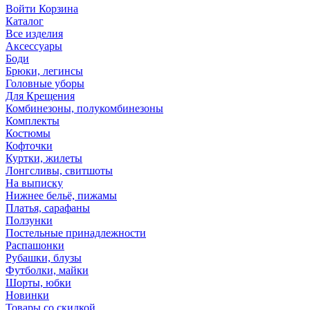
Войти
Корзина
Каталог
Все изделия
Аксесcуары
Боди
Брюки, легинсы
Головные уборы
Для Крещения
Комбинезоны, полукомбинезоны
Комплекты
Костюмы
Кофточки
Куртки, жилеты
Лонгсливы, свитшоты
На выписку
Нижнее бельё, пижамы
Платья, сарафаны
Ползунки
Постельные принадлежности
Распашонки
Рубашки, блузы
Футболки, майки
Шорты, юбки
Новинки
Товары со скидкой