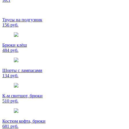
тест
Трусы на подгузник
156 руб.
Брюки клёш
484 руб.
Шорты с лампасами
134 руб.
К-м свитшот, брюки
510 руб.
Костюм кофта, брюки
681 руб.