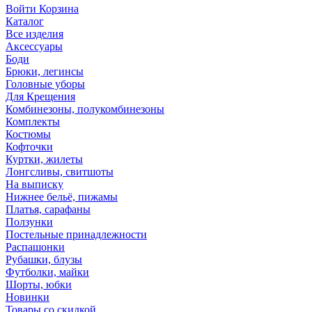
Войти
Корзина
Каталог
Все изделия
Аксесcуары
Боди
Брюки, легинсы
Головные уборы
Для Крещения
Комбинезоны, полукомбинезоны
Комплекты
Костюмы
Кофточки
Куртки, жилеты
Лонгсливы, свитшоты
На выписку
Нижнее бельё, пижамы
Платья, сарафаны
Ползунки
Постельные принадлежности
Распашонки
Рубашки, блузы
Футболки, майки
Шорты, юбки
Новинки
Товары со скидкой