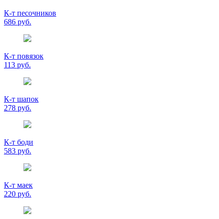
К-т песочников
686 руб.
К-т повязок
113 руб.
К-т шапок
278 руб.
К-т боди
583 руб.
К-т маек
220 руб.